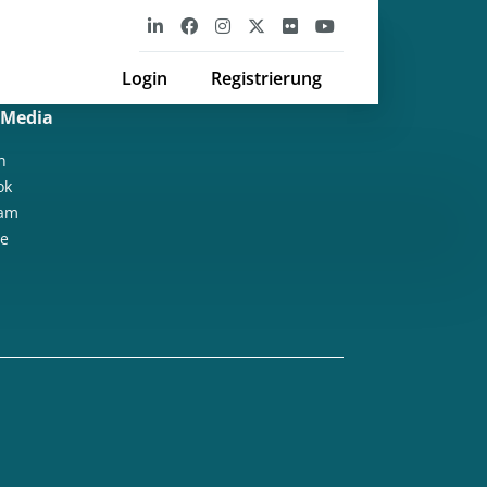
Login
Registrierung
 Media
n
ok
ram
e